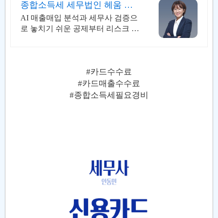
종합소득세 세무법인 헤움 실
시간 카톡 상담 지원
AI 매출매입 분석과 세무사 검증으
로 놓치기 쉬운 공제부터 리스크 관
리까지! 전국 30여 개 지점, 200여
명의 세무 인력 대기
#카드수수료
#카드매출수수료
#종합소득세필요경비