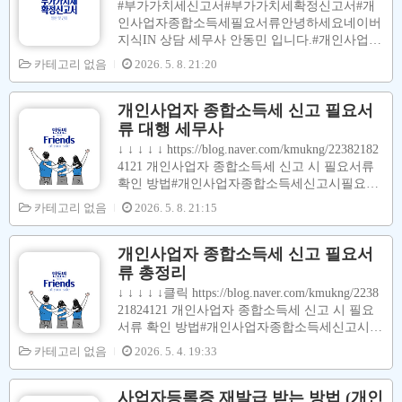
#부가가치세신고서#부가가치세확정신고서#개
는 소득금액을기준으로산정 부과 됩니다.​간략하
인사업자종합소득세필요서류안녕하세요네이버
게산식으로 표현하면아래와 같습니다.​종합소득
지식IN 상담 세무사 안동민 입니다.#개인사업자
세납부세액 ( 환급세액 )= [(수입금액 - 필요경비
(과세사업자)2024년에이미 신고한#부가가치세
카테고리 없음
2026. 5. 8. 21:20
- 소득공제)] X 종합소득세 - 각종 세액공제액 합
신고서는2025년종합소득세 신고 시(부가가치세
계액 - 기납부세액(= 3% 원천징수세액)​지방소득
매출내역, 매입내역 등등)확인용으로필요합니
세납부세액 ( 환급세액 )= 위 종합소득세 납..
다.이번포스팅에서는홈택스에접속해서전년도
개인사업자 종합소득세 신고 필요서
(=2024년도)개인사업자부가가치세신고서를조
류 대행 세무사
회 및 저장하는 방법에 대하여설명을 합니다.일
↓ ↓ ↓ ↓ ↓ https://blog.naver.com/kmukng/22382182
반과세자: 연 2회 신고( 매년 1월 25일 & 7월 25
4121 개인사업자 종합소득세 신고 시 필요서류
일 )간이과세자연 : 1회 신고( 매년 1월 25일 )예
확인 방법#개인사업자종합소득세신고시필요서
외적으로위 신고 횟수와 다른 아래의 경우도 있
류 #개인사업자종합소득세필요서류 안녕하세요
카테고리 없음
2026. 5. 8. 21:15
습니다.-부가가치세 예정신고를 한 경우--간이
네이버 지식IN 상담 세...blog.naver.com #네일샵
과세를 포기한 경우--폐업을 한 경우 등등 -00.
종합소득세신고#피부샵종합소득세신고#개별화
홈택스 사이트 접속[ 홈택스 사이트 접속 ]↓↓↓↓↓
물종합소득세신고#올리브영종합소득세신고#도
개인사업자 종합소득세 신고 필요서
https://home..
소매업종합소득세신고#노래방종합소득세신고#
류 총정리
에어컨설치서비스종합소득세신고#수출입업종
↓ ↓ ↓ ↓ ↓클릭 https://blog.naver.com/kmukng/2238
합소득세신고#개인사업자종합소득세신고
21824121 개인사업자 종합소득세 신고 시 필요
서류 확인 방법#개인사업자종합소득세신고시필
요서류 #개인사업자종합소득세필요서류 안녕하
카테고리 없음
2026. 5. 4. 19:33
세요 네이버 지식IN 상담 세...blog.naver.com #네
일샵종합소득세신고#피부샵종합소득세신고#개
별화물종합소득세신고#올리브영종합소득세신
사업자등록증 재발급 받는 방법 (개인