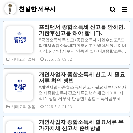
친절한 세무사
프리랜서 종합소득세 신고를 안하면,
기한후신고를 해야 합니다.
#종합소득세무신고#종합소득세기한후신고#프
리랜서종합소득세기한후신고안녕하세요네이버
지식IN 상담 세무사 안동민 입니다.#종합소득세
신고납부기한은매 년5월 1일 ~ 31일입니다.프리
카테고리 없음
2026. 5. 9. 09:52
랜서 분들 중5월에 바쁘시거나 깜빡하셔서위 기
한 내에종합소득세신고를 하지 않는 경우가 있
습니다.#기한후신고란위 법정신고납부기한을
개인사업자 종합소득세 신고 시 필요
지나세무서로부터#과세예고통지서를받기 전 까
서류 확인 방법
지#종합소득세신고 하는 것을 말합니다.종합소
#개인사업자종합소득세신고시필요서류#개인사
득세 신고납부기한내에신고를 하지 못하였더라
업자종합소득세필요서류안녕하세요네이버 지
도서둘러서#종합소득세기한후신고를하셔야가
식IN 상담 세무사 안동민​​​​​1.종합소득세납부세액
산세 부담이 적어 집니다.[ 가산세 ]종합소득세
( 환급세액 ) 은이익( = 수입금액 - 필요경비 - 소
카테고리 없음
2026. 5. 8. 21:33
신고납부기한 내에신고를 하지 않으면 아래의
득공제) 에종합소득세율 을곱 하여계산 됩니다.​
가산세가 추가로 부과 됩니다.신고불성실가산세
"소득금액 = 수입금액 - 필요경비"입니다.​2.지방
(1) 일반 무신고 가산세= 납부세액 X 20%(2) 부
소득세는종합소득세납부세액 ( 환급세액 )의 1
개인사업자 종합소득세 필요서류 부
당 무신고 가산세= 납부세액 X 40%납부불성실
0% 로계산 됩니다.3.국민연금보험료와건강보험
가가치세 신고서 준비방법
가산세(=연..
료 는이번 2025년 5월종합소득세 신고 시확정되