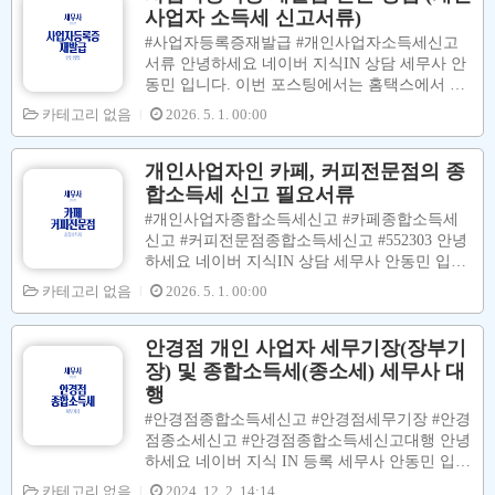
고#도소매업종합소득세신고#노래방종합소득세
사업자 소득세 신고서류)
신고#에어컨설치서비스종합소득세신고#수출입
#사업자등록증재발급 #개인사업자소득세신고
업종합소득세신고#개인사업자종합소득세신고
서류 안녕하세요 네이버 지식IN 상담 세무사 안
동민 입니다. 이번 포스팅에서는 홈택스에서 #
사업자등록증 을 #재발급 받는 방법에 대해서
카테고리 없음
2026. 5. 1. 00:00
설명을 합니다. 아래의 그림대로 따라하시면 쉽
게 재발급 받을 수 있습니다. 00. 홈택스 사이트
접속 [ 홈택스 사이트 접속 ] ↓↓↓↓↓ https://hometa
개인사업자인 카페, 커피전문점의 종
x.go.kr/websquare/websquare.html?w2xPath=/ui/p
합소득세 신고 필요서류
p/index_pp.xml&menuCd=index3 국세청 홈택스 h
#개인사업자종합소득세신고 #카페종합소득세
ometax.go.kr 01. 공동금융인증 메뉴 클릭 - 인증
신고 #커피전문점종합소득세신고 #552303 안녕
서 선택 - 비밀번호 입력 - 확인 버튼 클릭02. 증
하세요 네이버 지식IN 상담 세무사 안동민 입니
명등록신청 메뉴 클릭 - 즉시발급 증명 메뉴 클
다. 업종코드 552303 카페 혹은 커피전문점 [ 종
카테고리 없음
2026. 5. 1. 00:00
릭 - 사업자등록증 재발급 메뉴 클릭..
합소득세 신고납부 기한 ] 2025년 5월 1일 ~ 6월
2일 입니다. [ 업종 특징 ] 최종소비자를 대상으
로 커피를 판매하고 음식점업과 더불어 다른 업
안경점 개인 사업자 세무기장(장부기
종에 비하여 총 경비 중에서 인건비 및 임차료가
장) 및 종합소득세(종소세) 세무사 대
차지하는 비중이 높습니다. [ 부가가치세 신고 ]
행
↓ ↓ ↓ ↓ ↓ https://blog.naver.com/kmukng/22368013
#안경점종합소득세신고 #안경점세무기장 #안경
3000 카페(커피전문점)552303 부가가치세(부가
점종소세신고 #안경점종합소득세신고대행 안녕
세) 신고 대행 세무사#커피전문점부가가치세신
하세요 네이버 지식 IN 등록 세무사 안동민 입니
고 #카페부가가치세신고 #카페부가세신고 #커
다. 이번 포스팅에서는 안경점 대표님들의 종합
카테고리 없음
피전문점부가세신고 안녕하세요 네이...blog..
2024. 12. 2. 14:14