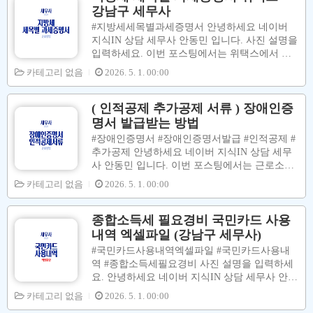
부대상자 단순경비율 신고..
면 종합소득세 (부가가치세) 절세신고를 할 수
강남구 세무사
있습니다. [ 수입금액 ( Fix ) 상태 ] 필요경비 ↑
#지방세세목별과세증명서 안녕하세요 네이버
→ 소득금액 ↓ → 종합소득세(부가가치세)↓ →
지식IN 상담 세무사 안동민 입니다. 사진 설명을
지방소득세↓ → 건강보험료 및 국민연금보험료
입력하세요. 이번 포스팅에서는 위택스에서 지
↓ 이번 포스팅에서는 #우리카드사용내역 을 #엑
방세세목별과세증명서 를 조회 및 저장 하는 법
카테고리 없음
2026. 5. 1. 00:00
셀파일로 다운로드 하는 방법에 대하여 설명을
에 대해서 설명을 합니다. 아래 그림대로 따라하
합니다. 아래 그림대로 따라하시면 쉽게 다운로
시면 쉽게 준비할 수 있습니다. 00. 위택스 사이
드할 수 있습니다. 고객님들께서 직접 #우리카
트 접속 출처 입력 [ 위택스 사이트 ] ↓↓↓↓↓ http
( 인적공제 추가공제 서류 ) 장애인증
드 홈페이지에 접속을 해서 ..
s://www.wetax.go.kr/main.do지방세, 위택스에서
명서 발급받는 방법
더욱 더 쉽고 편리한 서비스를 만나 보세요 htt
#장애인증명서 #장애인증명서발급 #인적공제 #
p://www.wetax.go.kr01. 로그인 버튼 클릭 출처
추가공제 안녕하세요 네이버 지식IN 상담 세무
입력 사진 설명을 입력하세요. 02. 회원 로그인
사 안동민 입니다. 이번 포스팅에서는 근로소득
메뉴 클릭 출처 입력 사진 설명을 입력하세요. 0
자, 사업소득자, 프리랜서 분들의 종합소득세 신
카테고리 없음
2026. 5. 1. 00:00
3. 공동인증서 버튼 클릭 - 인증서 선택 - 비밀번
고 시 부양가족인적공제를 받기 위해 필요한 서
호 입력 - 확인 버튼 클릭 출처 입력 사진 설..
류인 장애인증명서 발급받는 방법에 대하여 설
명을 합니다. 장애인 증명서 또는 복지카드 가
종합소득세 필요경비 국민카드 사용
있으면 기본공제액 150만원 플러스 추가공제액
내역 엑셀파일 (강남구 세무사)
200만원 을 더 공제 받을 수 있습니다. 부양가족
#국민카드사용내역엑셀파일 #국민카드사용내
공제대상 적용 요건은 아래 그림을 참고하시면
역 #종합소득세필요경비 사진 설명을 입력하세
됩니다. 장애인공제를 받으려면 기본공제대상자
요. 안녕하세요 네이버 지식IN 상담 세무사 안동
적용요건이 충족되어야 받을 수 있습니다. 위 그
민 입니다. 종합소득세 신고 시 (부가가치세 신
카테고리 없음
2026. 5. 1. 00:00
림을 참고하시면 됩니다. 이하에서는 장애인증
고 시) 세금신고용 신용카드 사용내역 중 사업
명서를 발급받는 방법에 대해서 설명을 합니다.