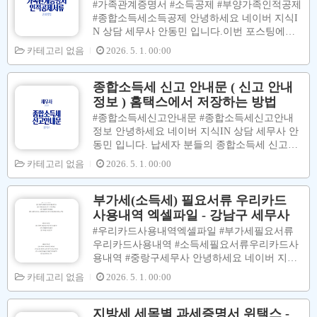
#가족관계증명서 #소득공제 #부양가족인적공제
하는 것이 종합소득세 (부가가치세) 절세신고 하
#종합소득세소득공제 안녕하세요 네이버 지식I
는데 있어서 가장 중요 합니다. [ 수입금액 (Fix)
N 상담 세무사 안동민 입니다.이번 포스팅에서
상태 ] 종합소득세 납부세액(환급세액) 계산구
는 근로소득자, 사업소득자, 프리랜서 분들의 종
카테고리 없음
2026. 5. 1. 00:00
조 [(수입금액 - 필요경비) - 소득공제] X 세율 -
합소득세 신고 시 부양가족인적공제를 받기 위
세액공제 - 세액감면 - 기납부세액 필요경비 ↑
해 필요한 서류인 가족관계증명서 발급받는 방
→ 소득금액 ↓ → 종합소득세(부가가치세) ↓ →
법에 대하여 설명을 합니다 부양가족공제대상
종합소득세 신고 안내문 ( 신고 안내
지방소..
적용 요건은 아래 그림을 참고 하시면 됩니다.
정보 ) 홈택스에서 저장하는 방법
기존공제대상자가 되기 위해서는 기본적인 요건
#종합소득세신고안내문 #종합소득세신고안내
이 충족되야 하는데 크케 나이요건과 소득요건
정보 안녕하세요 네이버 지식IN 상담 세무사 안
이 있습니다. 위 그림을 참고하시면 됩니다. 이
동민 입니다. 납세자 분들의 종합소득세 신고를
하에서는 등본을 발급받는 방법에 대해서 설명
정확히 하려면 우선적으로 아래와 같은 내용을
카테고리 없음
2026. 5. 1. 00:00
을 합니다. 00. 대법인 전자가족관계등록시스템
세무사도 알아야 합니다. [ 납세자의 소득 종류
접속 https://efamily.scourt.go.kr/index.jsp 대한민
기장의무 & 경비율 파악 소득공제항목 & 세액
국 법원 전자가족관계등록시스템사용자지원센
공제항목 무기장 (무신고) 가산세 대사여 여부
부가세(소득세) 필요서류 우리카드
터 ..
신고 시 도움이 되는 정보 안내 유무 등등 ] 위와
사용내역 엑셀파일 - 강남구 세무사
같은 정보는 #종합소득세신고안내문 에서 확인
#우리카드사용내역엑셀파일 #부가세필요서류
을 할 수 있습니다. 이번 포스팅에서는 홈택스
우리카드사용내역 #소득세필요서류우리카드사
사이트에서 #종합소득세신고안내문을 조회한
용내역 #중랑구세무사 안녕하세요 네이버 지식I
후 PDF파일로 저장 하는 방법에 대하여 설명 합
N 상담 세무사 안동민 입니다. 부가가치세 신고
카테고리 없음
2026. 5. 1. 00:00
니다. [ 종합소득세 신고 안내 정보 ] 매우 중요
(종합소득세 신고) 할 때 매입세액공제 (필요경
한 서류 입니다. 안내유형 ex) 간편장부대상자
비처리) 대상인 세금신고용 신용카드사용내역
기준경비율, 복식부기의무자 기준경비율 간편장
중 사업 관련성 있는 내역들을 신고서에 바녕하
지방세 세목별 과세증명서 위택스 -