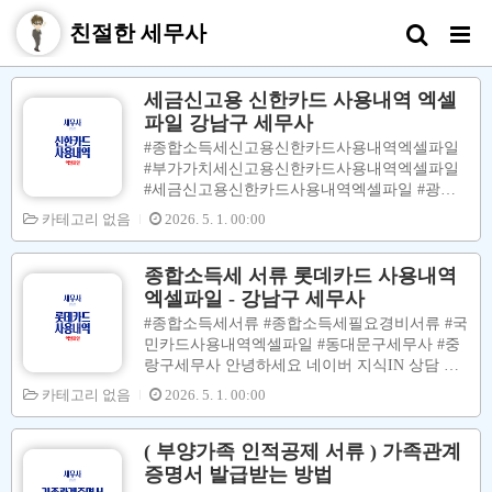
친절한 세무사
세금신고용 신한카드 사용내역 엑셀
파일 강남구 세무사
#종합소득세신고용신한카드사용내역엑셀파일
#부가가치세신고용신한카드사용내역엑셀파일
#세금신고용신한카드사용내역엑셀파일 #광진
구세무사 안녕하세요 네이버 지식IN 상담 세무
카테고리 없음
2026. 5. 1. 00:00
사 안동민 입니다.종합소득세 신고 (부가가치세
신고) 할 때 필요경비 (매입세액공제) 대상인 #
세금신고용 #신용카드사용내역엑셀파일 중 사
종합소득세 서류 롯데카드 사용내역
업 관련성 있는 내역들을 장부 및 신고서에 반여
엑셀파일 - 강남구 세무사
을 하면 종합소득세 (부가가치세) 절세신고를 할
#종합소득세서류 #종합소득세필요경비서류 #국
수 있습니다. [ 수입금액 ( Fix ) 상태 ] 필요경비
민카드사용내역엑셀파일 #동대문구세무사 #중
↑ → 소득금액 ↓ → 종합소득세(부가가치세) ↓
랑구세무사 안녕하세요 네이버 지식IN 상담 세
→ 지방소득세 ↓ → 건강보험료 및 국민연금보
무사 안동민 입니다. 종합소득세 신고 (부가가치
카테고리 없음
2026. 5. 1. 00:00
험료 ↓ 이번 포스팅에서는 #신한카드사용내역
세 신고) 시 필요경비처리 (매입세액공제) 할 수
을 #엑셀파일로 다운로드 하는 방법에 대하여
있는 세금신고용 신용카드 사용내역 엑셀파일
설명을 합니다. 아래 그림대로 따라하시면 쉽게
을 다운로드 하는 방법에 대하여 설명을 합니다.
( 부양가족 인적공제 서류 ) 가족관계
다운로드할 수 있습니다. 고객..
신용카드 사용내역 엑셀파일 중 사업 관련성 있
증명서 발급받는 방법
는 사용내역을 누락없이 장부에 반영하여 신고