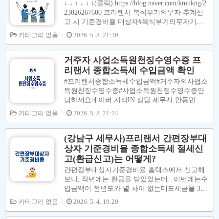
↓ ↓ ↓ ↓ ↓ ↓(클릭) https://blog.naver.com/kmukng/2
서신고를 하시면절세(환급)신고를 할 수 있습니
23826267600 프리랜서 복식부기의무자 추계신
다.​​​​​​​​[ #프리랜서종합소득세신고 대행서비스 ]↓↓↓
고 시 기준경비율 대상자#복식부기의무자기준
↓↓https://blog.naver.com/kmukng/223808297934 프
경비율 #프리랜서복식부기의무자 #추계신고기
카테고리 없음
2026. 5. 8. 21:30
리랜서 5월 종합소득세 절세신고(환급신고) 대
준경비율 #프리랜서복식부기의무자기준경...blo
행 강남구 세무사#프리랜서종합소득세신고 #프
g.naver.com
리랜서종합소득세신고대행 #프리랜..
거주자 사업소득원천징수영수증 프
리랜서 종합소득세 수입금액 확인
#프리랜서종합소득세수입금액#거주자의사업소
득원천징수영수증#사업소득원천징수영수증안
녕하세요네이버 지식IN 상담 세무사 안동민 입
니다.이번포스팅에서는프리랜서 분들의2024년
카테고리 없음
2026. 5. 8. 21:24
귀속 수입금액을확인할 수 있는 서류인#사업소
득원천징수영수증을 발급받는 방법에 대해서 설
명을 합니다.저희 사무실에#종합소득세신고대
(강남구 세무사)프리랜서 간편장부대
행의뢰 시이 서류도 함께 제출해주시길 바랍니
상자 기준경비율 종합소득세 절세신
다.00. 홈택스 사이트 접속[ 홈택스 사이트 ]↓↓↓↓
고(환급신고)는 어떻게?
↓https://hometax.go.kr/websquare/websquare.html?
간편장부대상자기준경비율 홈택스에서 신고해
w2xPath=/ui/pp/index_pp.xml&menuCd=index3 0
보니, 작년에는 환급을 받았었는데.. 이번에는수
1. 공동금융인증 메뉴 클릭 - 인증서 선택 - 비밀
입금액이 전년도와 별 차이 없는데도세금을 300
번호 입력 - 확인 버튼 클릭02. 나의 홈택스 메뉴
만원이나납부하게 되었어요. 세금폭탄이너무 부
카테고리 없음
클릭03. 나의 소득연말정산 메뉴 클릭 - 지급명
2026. 5. 4. 19:20
담되는데.. 어떻게 된 건가요? [간편장부대상자
세..
기준경비율][세금폭탄(=세금급증)] 환급세액도