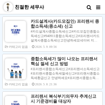
친절한 세무사
카드설계사(카드모집인) 프리랜서 종
합소득세(종소세) 신고
#카드설계사종합소득세신고#카드모집인종합소
득세신고#940911종합소득세신고#프리랜서카드
설계사종합소득세신고안녕하세요네이버 지식I
N 상담 세무사 안동민 입니다.#카드회원모집인#
카테고리 없음
2026. 5. 9. 09:56
카드설계사분들의#종합소득세신고에대해서 이
야기 하고자 합니다.이하에서는#카드설계사로
칭하겠습니다.카드설계사 분들은불특정다수에
종합소득세가 많이 나오는 프리랜서
게 카드발급을 권유하여가입시키는 일을 하시는
핵심 절세 신고 방법
분을 말합니다.이러한 분들은많은 곳을 돌아다
#프리랜서종합소득세신고#프리랜서소득세신고
니면서많은 고객 분들을 만나면서바쁘게일을 하
#프리랜서종합소득세절세신고#프리랜서종합소
십니다.또한현금사은품등등판매촉진비도타 프
득세환급신고 안녕하세요#프리랜서종합소득세
리랜서 분들에 비하여많이 듭니다.( 보험설계사,
신고 대행 전문 세무사 안동민 입니다.​​​어느덧4
카테고리 없음
2026. 5. 8. 21:36
자동차딜러 )이러한판매촉진비도필요경비에서
월 말종합소득세신고납부기한이 다가오고 있습
차지하는 비중이높습니다.해당판매촉진비를 지
니다.​​이 맘 때 쯤이면프리랜서 분들의 종합소득
급할 때 마다지급받은 고객의 인적사항을 기재
세 신고납부문제가 있습니다.​종합소득세를절세
프리랜서 복식부기의무자 추계신고
하시고계좌이체로 보내주셔야 됩니다.#카드설
신고(환급신고)하시고 싶은 프리랜서 분들은 아
시 기준경비율 대상자
계사분들의종합소득세 신고 시세액계산은아..
래의 글을 읽어보시고 해당되는 사항을 준비해