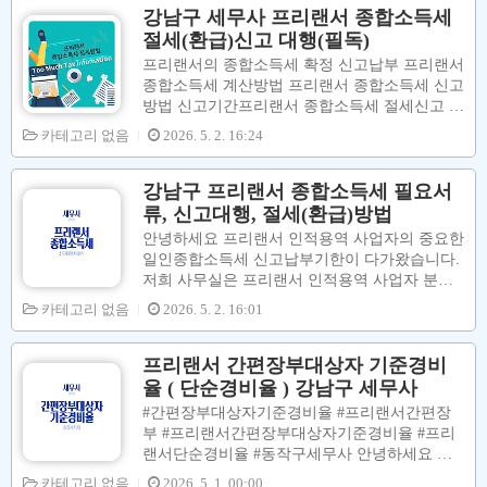
아닌세금 부담액이 급증하는 이유는 프리랜서의
강남구 세무사 프리랜서 종합소득세
경우전년도(=2022년) 수입금액이3,600만원 이상
절세(환급)신고 대행(필독)
이여서 2024년(=2023년 귀속 분)종합소득세 신
프리랜서의 종합소득세 확정 신고납부 프리랜서
고할 때장부를 작성하지 않고 신고하면(=추계신
종합소득세 계산방법 프리랜서 종합소득세 신고
고)단순경비율 적용대상자가 아닌(=높은 경비율
방법 신고기간프리랜서 종합소득세 절세신고 방
적용이 아닌)기준경비율 적용대상자로(=낮은 경
법 프리랜서 건강보험과 국민연금 프리랜서 종
카테고리 없음
2026. 5. 2. 16:24
비율 적용)적용이 되어서사업소득금액이 높아
합소득세 유의사항프리랜서 기장의무 간편장부
져서그렇습니다. 2024년(=2023년 귀속 분) 5월
대상자 복식부기의무자 프리랜서 경비율 단순경
종합소득세 신고해보니 경비, ..
비율 기준경비율 안녕하세요Trust 하고 Smart 하
강남구 프리랜서 종합소득세 필요서
고 TMI 한아임 세무회계 입니다. [1] 3.3프로 프
류, 신고대행, 절세(환급)방법
리랜서​ 3.3프로 프리랜서인적용역 사업자는​고용
안녕하세요 프리랜서 인적용역 사업자의 중요한
주(=사업주)와 근로계약(=근로계약을 맺으면근
일인종합소득세 신고납부기한이 다가왔습니다.
로소득자가 되며,4대보험 가입O +퇴직금O 등근
저희 사무실은 프리랜서 인적용역 사업자 분들
로기준법 적용됨)을 맺지도 않고,​그렇다고세무
의종합소득세 신고납부 문제를꼼꼼하게 대행해
카테고리 없음
2026. 5. 2. 16:01
서에 사업자등록증을내지도 않고,​독립적으로(=
드리고 있습니다. 아래의 대행절차, 필요서류,
시간, 장소를 구애받지 아니하고)​인적용역(=프
신고납부기한, 절세방법을읽어보시고 종합소득
리랜서 자신의 ..
세 신고를 모쪼록 잘 마치시길 바랍니다. 2025년
프리랜서 간편장부대상자 기준경비
종합소득세 신고납부기한은5월 1일 ~ 6월 2일
율 ( 단순경비율 ) 강남구 세무사
까지 입니다. [ #프리랜서종합소득세신고 대행
#간편장부대상자기준경비율 #프리랜서간편장
서비스 ]↓↓↓↓↓https://blog.naver.com/kmukng/2238
부 #프리랜서간편장부대상자기준경비율 #프리
08297934 프리랜서 5월 종합소득세 절세신고(환
랜서단순경비율 #동작구세무사 안녕하세요 네
급신고) 대행 강남구 세무사#프리랜서종합소득
이버 지식IN 상담 세무사 안동민 입니다. 경비율
카테고리 없음
2026. 5. 1. 00:00
세신고 #프리랜서종합소득세신고대행 #프리랜