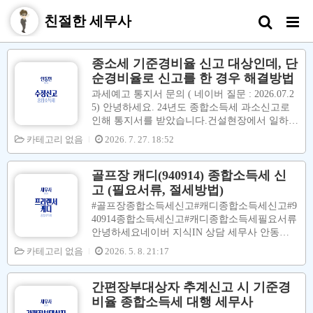
친절한 세무사
종소세 기준경비율 신고 대상인데, 단
순경비율로 신고를 한 경우 해결방법
과세예고 통지서 문의 ( 네이버 질문 : 2026.07.2
5) 안녕하세요. 24년도 종합소득세 과소신고로
인해 통지서를 받았습니다.건설현장에서 일하고
있고 24년도 당시에 건설회사 3곳에서 급여를
카테고리 없음
2026. 7. 27. 18:52
받았고(3.3% 떼고 받음) 근로계약서를 쓰고 일
하는게 아니라 일 의뢰가 들어오면 현장 나가서
일하는 형태였습니다. 당시 수입금액은 9천만원
골프장 캐디(940914) 종합소득세 신
대고 간편장부대상자 - 기준경비율 신고 대상이
고 (필요서류, 절세방법)
라고 해서 홈택스에서 종합소득세 신고를 했는
#골프장종합소득세신고#캐디종합소득세신고#9
데 워낙 인터넷은 까막눈이라서 대충 누르고 제
40914종합소득세신고#캐디종합소득세필요서류
출했더니 0원으로 신고가 돼서 1200만원을 내야
안녕하세요네이버 지식IN 상담 세무사 안동민
된다는 과세예고통지서를 받게 됐습니다..매년
입니다.#프리랜서#골프장캐디#인적용역사업자
카테고리 없음
2026. 5. 8. 21:17
근로자로 종..
분들에 대한 세금규정이2021년 11월 부터변경이
되었습니다.기존에는고객 분들로부터 캐디피를
현금으로 직접 받아서국세청이이를잘 파악하지
간편장부대상자 추계신고 시 기준경
못하였었습니다.그러나세법 규정 변경을 통해골
비율 종합소득세 대행 세무사
프장(사업장 제공자)에게캐디분들에게 지급하