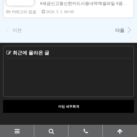
회예정고지세액을 내야 합니다.[ 부가가치세 연
#세금신고용신한카드사용내역엑셀파일 #광진
간 세무일정 ]개인사업자(일반과세자)의프리랜
구세무사 안녕하세요 네이버 지식IN 상담 세무
카테고리 없음
2026. 5. 1. 00:00
서 분들의 부가가치세 신고일정은 아래와 같습
사 안동민 입니다.종합소득세 신고 (부가가치세
니다.[ 부가가치세 계산구조 ]납부세액(환급세
신고) 할 때 필요경비 (매입세액공제) 대상인 #
액) = 매출세액(공급가액 X 10%) - 매입세액(공
세금신고용 #신용카드사용내역엑셀파일 중 사
이전
급가액 X 10%)위 산식 결과음수가 나오면환급
다음
업 관련성 있는 내역들을 장부 및 신고서에 반여
세액이발생합니다.[ 부..
을 하면 종합소득세 (부가가치세) 절세신고를 할
수 있습니다. [ 수입금액 ( Fix ) 상태 ] 필요경비
↑ → 소득금액 ↓ → 종합소득세(부가가치세) ↓
최근에 올라온 글
→ 지방소득세 ↓ → 건강보험료 및 국민연금보
험료 ↓ 이번 포스팅에서는 #신한카드사용내역
을 #엑셀파일로 다운로드 하는 방법에 대하여
설명을 합니다. 아래 그림대로 따라하시면 쉽게
다운로드할 수 있습니다. 고객..
아임 세무회계