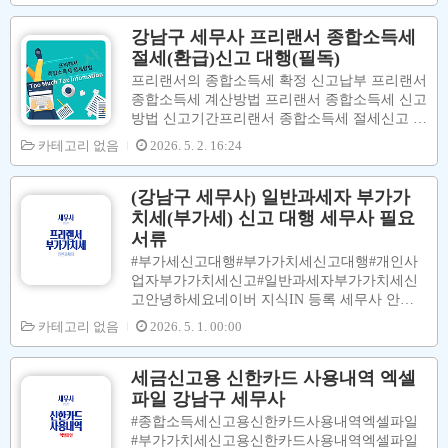
동일에 체..
시는웹툰작가님들이 늘어나고 있습니다.네이버
웹툰카카오 웹툰포스타입 웹툰등등많은 플랫폼
강남구 세무사 프리랜서 종합소득세
에서웹툰작가님들이작품 활동으로 하고 계신대
절세(환급)신고 대행(필독)
요작품활동도 중요하지만세금신고납부문제도
프리랜서의 종합소득세 확정 신고납부 프리랜서
매우 중요한 문제 입니다.이번포스팅에서는프리
종합소득세 계산방법 프리랜서 종합소득세 신고
랜서로 활동하시는#웹툰작가님들의#종합소득
방법 신고기간프리랜서 종합소득세 절세신고 방
세신고납부문제에 대하여설명을 합니다.프리랜
법 프리랜서 건강보험과 국민연금 프리랜서 종
카테고리 없음
2026. 5. 2. 16:24
서란고용 계약에 얽매이지 않고프로젝트 단위
합소득세 유의사항프리랜서 기장의무 간편장부
또는 일정한 기간 동안특정 클라이언트와 계약
대상자 복식부기의무자 프리랜서 경비율 단순경
을 맺고독립적으로 일하는 사람을 말합니다.이
비율 기준경비율 안녕하세요Trust 하고 Smart 하
(강남구 세무사) 일반과세자 부가가
러한 분들은급여를 지급 받을 때급여액의 3.3%
고 TMI 한아임 세무회계 입니다. [1] 3.3프로 프
치세(부가세) 신고 대행 세무사 필요
금액을 차..
리랜서​ 3.3프로 프리랜서인적용역 사업자는​고용
서류
주(=사업주)와 근로계약(=근로계약을 맺으면근
#부가세신고대행#부가가치세신고대행#개인사
로소득자가 되며,4대보험 가입O +퇴직금O 등근
업자부가가치세신고#일반과세자부가가치세신
로기준법 적용됨)을 맺지도 않고,​그렇다고세무
고안녕하세요네이버 지식IN 등록 세무사 안동
서에 사업자등록증을내지도 않고,​독립적으로(=
민 입니다.이번 포스팅은#사업자등록을 한 #일
카테고리 없음
시간, 장소를 구애받지 아니하고)​인적용역(=프
2026. 5. 1. 00:00
반과세자 #프리랜서 분들의#부가가치세신고 문
리랜서 자신의 ..
제에 대해서설명합니다.인건비 신고적격증빙 과
소수취종합소득세 절세신고건강보험료 절감고
세금신고용 신한카드 사용내역 엑셀
지국민연금보험료 절감고지등등의 이유로일반
파일 강남구 세무사
과세자로사업자등록증을 낸프리랜서 사업자 분
#종합소득세신고용신한카드사용내역엑셀파일
들은연 2회부가가치세 신고를 하셔야 하고연 2
#부가가치세신고용신한카드사용내역엑셀파일