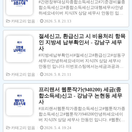
#간편장부대상자종합소득세신고#기준경비율종
는 소득자료를제출하도록 의무화하여국세청은
합소득세신고#종합소득세신고대행세무사안녕
캐디분들의 소득을파악하기 시작했습니다.그에
하세요네이버 지식IN 상담 세무사 안동민 입니
따라캐디분들의 세금신고 의무가 발생하였습니
다.#종합소득세신고 시기장의무는크게#간편장
카테고리 없음
2026. 5. 8. 21:13
다.( 면세사업자 사업장현황 신고 )( 종합소득세
부대상자및#복식부기의무자로나뉘어 집니다.전
신고)소득 파일이잘 안 되어서종합소득세 등을
년도 수입금액이일정금액(0.75억 | 1.5억 | 3억)미
납부하지 않다가종합소득세 신고에 따른꽤 많은
만 이면#간편장부대상자로 분류 되고일정금액
절세신고, 환급신고 시 비용처리 항목
세금을 신고납부 할려니걱정이 많으실 겁니다.
(0.75억 | 1.5억 | 3억)이상 이면#복식부기의무자
인 지방세 납부확인서 - 강남구 세무
수입금액은이미 202..
로 분류 됩니다.이번포스팅에서는#간편장부대
사
상자종합소득세신고에 대해서 이야기 하고자 합
#지방세납부확인서#절세신고#환급신고#성동구
니다.간편장부란국세청이 영세 납세자들을 위해
세무사안녕하세요네이버 지식IN 상담 세무사
만든간단한 장부 입니다.거래건별로장부에 기입
안동민 입니다.이번포스팅에서는세금과공과로
하면 됩니다.이러한#간편장부대상자기준경비율
경비처리할 수 있는지방세를확인하는 방법에대
카테고리 없음
가#복식부기장부로#종합소득세신고를 하는 경
2026. 5. 8. 21:11
해서 설명을 합니다.(참고)종합소득세 납부세액
우#기장세액공제를해줍니다.#기장세액공제란
지방소득세 납부세액은필요경비에 해당하지 않
종합소득세 산출세액의 20%를종합소득세 납부
습니다.00. 위택스 접속[ 위택스 접속 ]↓↓↓↓↓http
프리랜서 웹툰작가(940200) 세금(종
세액에서 추가로 ..
s://www.wetax.go.kr/main.do wetax지방세, 위택스
합소득세)신고 - 강남구 논현동 세무
에서 더욱 더 쉽고 편리한 서비스를 만나 보세요
사
www.wetax.go.kr 01. 로그인 버튼 클릭02. 회원
#프리랜서웹툰작가종합소득세신고#웹툰작가종
로그인 메뉴 클릭.03. 공동인증서 버튼 클릭 - 인
합소득세신고#웹툰작가940200안녕하세요네이
증서 선택 - 비밀번호 입력 - 확인 버튼 클릭04.
버 지식IN 상담 세무사 안동민 입니다. #웹툰(과
발급 메뉴 클릭 - 문서발급 안내 및 발급 메뉴 클
거에는 만화책)...우리나라 웹툰의 인기가 날로
카테고리 없음
릭05. 지방세 납부확인서 메뉴 클릭06. 신청인과
2026. 5. 4. 19:24
높아지고 있습니다.그에 따라(고)수입을 얻고 계