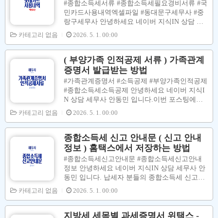
#종합소득세서류 #종합소득세필요경비서류 #국
pp/index_pp.xml 국세청 홈택스 hometax.go.kr 01.
민카드사용내역엑셀파일 #동대문구세무사 #중
공동금융인증 메뉴 클릭 - 인증서 선택 - 비밀번
랑구세무사 안녕하세요 네이버 지식IN 상담 세
호 입력 - 확인 버튼 클릭02. 계산서영수증카드
무사 안동민 입니다. 종합소득세 신고 (부가가치
카테고리 없음
2026. 5. 1. 00:00
메뉴 클릭 - 현금영수증(근로자소비자) 메뉴 클
세 신고) 시 필요경비처리 (매입세액공제) 할 수
릭 - 근로자소비자 조회변경 메..
있는 세금신고용 신용카드 사용내역 엑셀파일
을 다운로드 하는 방법에 대하여 설명을 합니다.
( 부양가족 인적공제 서류 ) 가족관계
신용카드 사용내역 엑셀파일 중 사업 관련성 있
증명서 발급받는 방법
는 사용내역을 누락없이 장부에 반영하여 신고
#가족관계증명서 #소득공제 #부양가족인적공제
하는 것이 종합소득세 (부가가치세) 절세신고 하
#종합소득세소득공제 안녕하세요 네이버 지식I
는데 있어서 가장 중요 합니다. [ 수입금액 (Fix)
N 상담 세무사 안동민 입니다.이번 포스팅에서
상태 ] 종합소득세 납부세액(환급세액) 계산구
는 근로소득자, 사업소득자, 프리랜서 분들의 종
카테고리 없음
2026. 5. 1. 00:00
조 [(수입금액 - 필요경비) - 소득공제] X 세율 -
합소득세 신고 시 부양가족인적공제를 받기 위
세액공제 - 세액감면 - 기납부세액 필요경비 ↑
해 필요한 서류인 가족관계증명서 발급받는 방
→ 소득금액 ↓ → 종합소득세(부가가치세) ↓ →
법에 대하여 설명을 합니다 부양가족공제대상
종합소득세 신고 안내문 ( 신고 안내
지방소..
적용 요건은 아래 그림을 참고 하시면 됩니다.
정보 ) 홈택스에서 저장하는 방법
기존공제대상자가 되기 위해서는 기본적인 요건
#종합소득세신고안내문 #종합소득세신고안내
이 충족되야 하는데 크케 나이요건과 소득요건
정보 안녕하세요 네이버 지식IN 상담 세무사 안
이 있습니다. 위 그림을 참고하시면 됩니다. 이
동민 입니다. 납세자 분들의 종합소득세 신고를
하에서는 등본을 발급받는 방법에 대해서 설명
정확히 하려면 우선적으로 아래와 같은 내용을
카테고리 없음
2026. 5. 1. 00:00
을 합니다. 00. 대법인 전자가족관계등록시스템
세무사도 알아야 합니다. [ 납세자의 소득 종류
접속 https://efamily.scourt.go.kr/index.jsp 대한민
기장의무 & 경비율 파악 소득공제항목 & 세액
국 법원 전자가족관계등록시스템사용자지원센
공제항목 무기장 (무신고) 가산세 대사여 여부
지방세 세목별 과세증명서 위택스 -