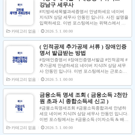
터 ..
신고 시 도움이 되는 정보 안내 유무 등등 ] 위와
강남구 세무사
같은 정보는 #종합소득세신고안내문 에서 확인
#지방세세목별과세증명서 안녕하세요 네이버
을 할 수 있습니다. 이번 포스팅에서는 홈택스
지식IN 상담 세무사 안동민 입니다. 사진 설명을
사이트에서 #종합소득세신고안내문을 조회한
입력하세요. 이번 포스팅에서는 위택스에서 지
후 PDF파일로 저장 하는 방법에 대하여 설명 합
방세세목별과세증명서 를 조회 및 저장 하는 법
카테고리 없음
2026. 5. 1. 00:00
니다. [ 종합소득세 신고 안내 정보 ] 매우 중요
에 대해서 설명을 합니다. 아래 그림대로 따라하
한 서류 입니다. 안내유형 ex) 간편장부대상자
시면 쉽게 준비할 수 있습니다. 00. 위택스 사이
기준경비율, 복식부기의무자 기준경비율 간편장
트 접속 출처 입력 [ 위택스 사이트 ] ↓↓↓↓↓ http
( 인적공제 추가공제 서류 ) 장애인증
부대상자 단순경비율 신고..
s://www.wetax.go.kr/main.do지방세, 위택스에서
명서 발급받는 방법
더욱 더 쉽고 편리한 서비스를 만나 보세요 htt
#장애인증명서 #장애인증명서발급 #인적공제 #
p://www.wetax.go.kr01. 로그인 버튼 클릭 출처
추가공제 안녕하세요 네이버 지식IN 상담 세무
입력 사진 설명을 입력하세요. 02. 회원 로그인
사 안동민 입니다. 이번 포스팅에서는 근로소득
메뉴 클릭 출처 입력 사진 설명을 입력하세요. 0
자, 사업소득자, 프리랜서 분들의 종합소득세 신
카테고리 없음
2026. 5. 1. 00:00
3. 공동인증서 버튼 클릭 - 인증서 선택 - 비밀번
고 시 부양가족인적공제를 받기 위해 필요한 서
호 입력 - 확인 버튼 클릭 출처 입력 사진 설..
류인 장애인증명서 발급받는 방법에 대하여 설
명을 합니다. 장애인 증명서 또는 복지카드 가
금융소득 명세 조회 ( 금융소득 2천만
있으면 기본공제액 150만원 플러스 추가공제액
원 초과 시 종합소득세 신고 )
200만원 을 더 공제 받을 수 있습니다. 부양가족
#금융소득명세조회 #금융소득종합과세 안녕하
공제대상 적용 요건은 아래 그림을 참고하시면
세요 네이버 지식IN 상담 세무사 안동민 입니다.
됩니다. 장애인공제를 받으려면 기본공제대상자
이번 포스팅에서는 #금융소득 (이자소득 & 배당
적용요건이 충족되어야 받을 수 있습니다. 위 그
소득) 이 2천만원 초과이신 분들은 다른 소득과
카테고리 없음
2026. 5. 1. 00:00
림을 참고하시면 됩니다. 이하에서는 장애인증
금융소득을 합산해서 종합소득세 신고납부 를
명서를 발급받는 방법에 대해서 설명을 합니다.