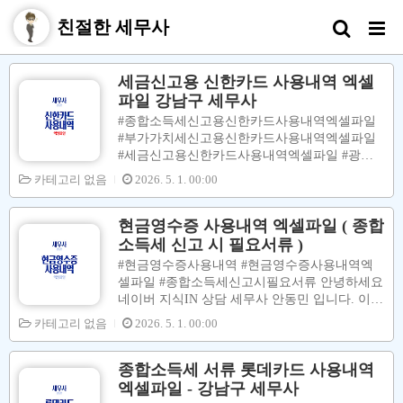
친절한 세무사
세금신고용 신한카드 사용내역 엑셀
파일 강남구 세무사
#종합소득세신고용신한카드사용내역엑셀파일
#부가가치세신고용신한카드사용내역엑셀파일
#세금신고용신한카드사용내역엑셀파일 #광진
구세무사 안녕하세요 네이버 지식IN 상담 세무
카테고리 없음
2026. 5. 1. 00:00
사 안동민 입니다.종합소득세 신고 (부가가치세
신고) 할 때 필요경비 (매입세액공제) 대상인 #
세금신고용 #신용카드사용내역엑셀파일 중 사
현금영수증 사용내역 엑셀파일 ( 종합
업 관련성 있는 내역들을 장부 및 신고서에 반여
소득세 신고 시 필요서류 )
을 하면 종합소득세 (부가가치세) 절세신고를 할
#현금영수증사용내역 #현금영수증사용내역엑
수 있습니다. [ 수입금액 ( Fix ) 상태 ] 필요경비
셀파일 #종합소득세신고시필요서류 안녕하세요
↑ → 소득금액 ↓ → 종합소득세(부가가치세) ↓
네이버 지식IN 상담 세무사 안동민 입니다. 이번
→ 지방소득세 ↓ → 건강보험료 및 국민연금보
포스팅에서는 홈택스 사이트에서 #현금영수증
카테고리 없음
2026. 5. 1. 00:00
험료 ↓ 이번 포스팅에서는 #신한카드사용내역
사용내역엑셀파일 을 다운받는 방법에 대해서
을 #엑셀파일로 다운로드 하는 방법에 대하여
설명을 합니다. 월별로 다운 받아서 하나의 파일
설명을 합니다. 아래 그림대로 따라하시면 쉽게
로 합쳐서 제출해주시길 바랍니다. 00. 홈택스
종합소득세 서류 롯데카드 사용내역
다운로드할 수 있습니다. 고객..
사이트 접속 [ 홈택스 사이트 ] ↓↓↓↓↓ https://hom
엑셀파일 - 강남구 세무사
etax.go.kr/websquare/websquare.html?w2xPath=/ui/