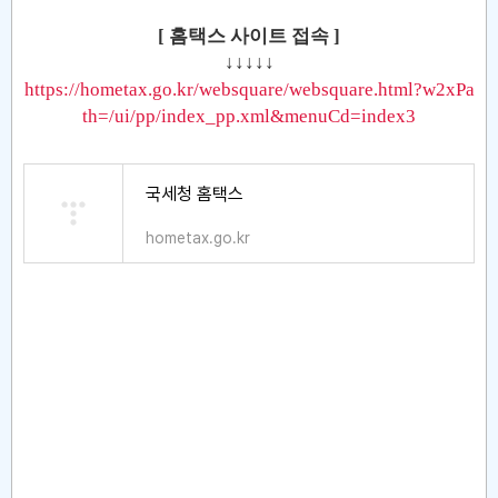
[ 홈택스 사이트 접속 ]
↓↓↓↓↓
https://hometax.go.kr/websquare/websquare.html?w2xPa
th=/ui/pp/index_pp.xml&menuCd=index3
국세청 홈택스
hometax.go.kr