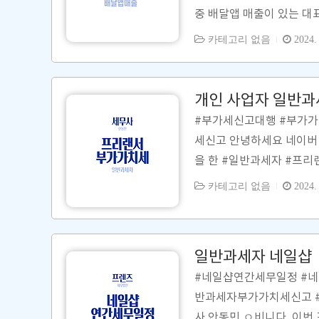
중 배달앱 매출이 있는 대
는 배달앱 매출 비중이 높
카테고리 없음
2024. 
고 시 매입자료를 누락없
고, 과대신고) 신고하는 
인하신 후 그 내역을 보내주시길
개인 사업자 일반과
baemin.com/매출 조회
#부가세신고대행 #부가
세신고 안녕하세요 네이버 
을 한 #일반과세자 #프리
고 적격증빙 과소수취 종
카테고리 없음
2024. 
등등의 이유로 일반과세자
세 신고를 하셔야 하고 연 
인사업자(일반과세자)의 프
일반과세자 네일샵 
치세 계산구조 ] 납부세액(
#네일샵연간세무일정 #
0%) ..
반과세자부가가치세신고 
사 안동민 ㅇ비니다. 이