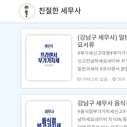
친절한 세무사
(강남구 세무사) 
요서류
#부가세신고대행#부가가
신고안녕하세요네이버 지식
일반과세자 #프리랜서 분
빙 과소수취종합소득세 
카테고리 없음
2026. 
로일반과세자로사업자등록증
하고연 2회예정고지세액을 
자)의프리랜서 분들의 부가
강남구 세무사 음식
세액(환급세액) = 매출세액
#음식점부가가치세신고#
가 나오면환급세액이발생합니
녕하세요네이버 지식IN 