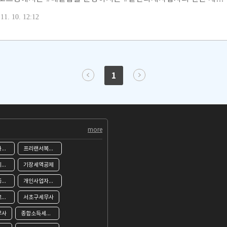
아래와 같은 세목을 신고해야 합니다. (1) 부가가치세 신고 (2) 종
11. 10. 12:12
 신고 [ 1. 부가가치세 신고 일정 ] #네일샵 #일반과세사업자의 부가
습니다. 연 2회 신고가 원칙 입니다 1월 1일 ~ 6월 30일 기간 동
 대해서 부가가치세액을 계산하여 7월 1일 ~ 25일 사이에 신고 납
 ~ 12월 31일 기간 동안에 발생한 매출과 매입..
1
more
개인사업자종합소득세필요서류
프리랜서복식부기의무자
종합소득세필요경비
기장세액공제
프리랜서종합소득세신고
개인사업자종합소득세신고
부가세신고대행
서초구세무사
무사
종합소득세신고대행세무사