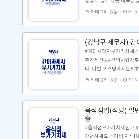
달앱 매출이 있는 대표님
앱 매출 비중이 높아졌습
카테고리 없음
2026. 
료를 누락없이 포함해서 
신고하는 것 또한 중요 
역을 보내주시길 바랍니다.[ 배
(강남구 세무사) 
출 조회배민 사장님 과장 >
#개인사업자부가가치세신
부가세신고#간의사업자부가가치세신고​​
다. ​이번 포스팅에서는#
해서 이야기 하고자 합니다
카테고리 없음
2025. 
고를 해야 합니다.​​​​​
가치세 신고납부기한은2025년 1월 
계산방법 ]#간이과세자의
음식점업(식당) 일
대가 X..
출
#음식점부가가치세신고 
안녕하세요 네이버 지식IN