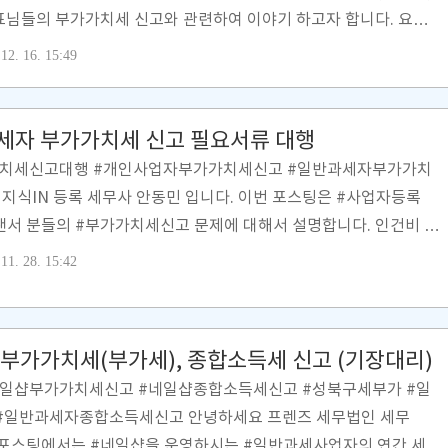
표님들의 부가가치세 신고와 관련하여 이야기 하고자 합니다. 요새
아졌습니다. 배달앱 매출 파악도 어려워졌습니다. 부가가치세 신
12. 16. 15:49
이 포함해서 신고하는 것도 중요하나 매출자료가 틀리지 않게(과소신
것 또한 중요 합니다. 아래의 배달앱 사장님 사이트에서 매출내역을 확
 바랍니다. [ 배달앱 매출 확인 ] [ 배달의 민족 ] https://ceo.
세자 부가가치세 신고 필요서류 대행
 배민 사장님 과장 > 배민 셀프서비스 > 주문정..
가치세신고대행 #개인사업자부가가치세신고 #일반과세자부가가치
지식IN 등록 세무사 안동민 입니다. 이번 포스팅은 #사업자등록
랜서 분들의 #부가가치세신고 문제에 대해서 설명합니다. 인건비 신
합소득세 절세신고 건강보험료 절감고지 국민연금보험료 절감고지
11. 28. 15:42
로 사업자등록증을 낸 프리랜서 사업자 분들은 연 2회 부가가치
2회 예정고지세액을 내야 합니다. [ 부가가치세 연간 세무일정 ] 개
리랜서 분들의 부가가치세 신고일정은 아래와 같습니다. [ 부가가
 부가가치세(부가세), 종합소득세 신고 (기장대리)
환급세액) = 매출세액(공급가액 X 10%) - 매입세액(공급가액 X 1
네일샵부가가치세신고 #네일샵종합소득세신고 #성북구세부가 #일
#일반과세자종합소득세신고 안녕하세요 프렌즈 세무법인 세무
번 포스팅에서는 #네일샵을 운영하시는 #일반과세사업자의 연간 세무