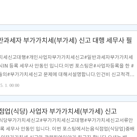
일반과세자 부가가치세(부가세) 신고 대행 세무사 필
치세신고대행#개인사업자부가가치세신고#일반과세자부가가치세
IN 등록 세무사 안동민 입니다.이번 포스팅은#사업자등록을 한 #
들의#부가가치세신고 문제에 대해서설명합니다.인건비 신고적격증
절세신고건강보험료 절감고지국민연금보험료 절감고지등등의 이유
5. 1. 00:00
을 낸프리랜서 사업자 분들은연 2회부가가치세 신고를 하셔야
내야 합니다.[ 부가가치세 연간 세무일정 ]개인사업자(일반과세
가치세 신고일정은 아래와 같습니다.[ 부가가치세 계산구조 ]납부
점업(식당) 사업자 부가가치세(부가세) 신고
(공급가액 X 10%) - 매입세액(공급가액 X 10%)위 산식 결과음수
식당부가가치세신고#부가가치세신고대행#부가가치세신고서류안
다.[ 부..
등록 세무사 안동민 입니다. 이번 포스팅에서는음식점업(식당업)중배